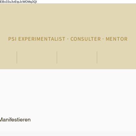
p4jCEBx33u3vEtpJcWOMq3Ql
PSI EXPERIMENTALIST · CONSULTER · MENTOR
mich
PSI-Universum
Glossar
Termine
Manifestieren