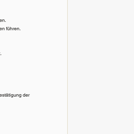
en.
en führen.
.
estätigung der 