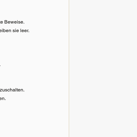
te Beweise. 
iben sie leer.
.
zuschalten. 
en.