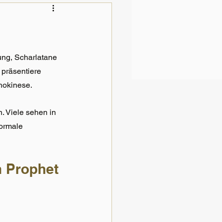
rung, Scharlatane 
 präsentiere 
okinese. 
. Viele sehen in 
normale 
n Prophet 