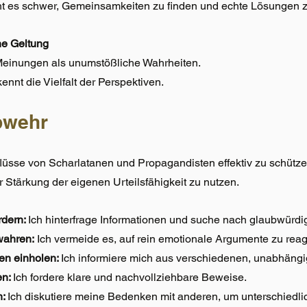
ht es schwer, Gemeinsamkeiten zu finden und echte Lösungen z
ne Geltung
Meinungen als unumstößliche Wahrheiten.
nnt die Vielfalt der Perspektiven.
bwehr
üsse von Scharlatanen und Propagandisten effektiv zu schützen,
 Stärkung der eigenen Urteilsfähigkeit zu nutzen.
dern: 
Ich hinterfrage Informationen und suche nach glaubwürdi
wahren:
 Ich vermeide es, auf rein emotionale Argumente zu reag
ven einholen: 
Ich informiere mich aus verschiedenen, unabhängi
n: 
Ich fordere klare und nachvollziehbare Beweise.
: 
Ich diskutiere meine Bedenken mit anderen, um unterschiedl