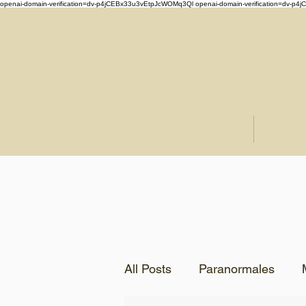
openai-domain-verification=dv-p4jCEBx33u3vEtpJcWOMq3Ql
openai-domain-verification=dv-
Start
Über 
All Posts
Paranormales