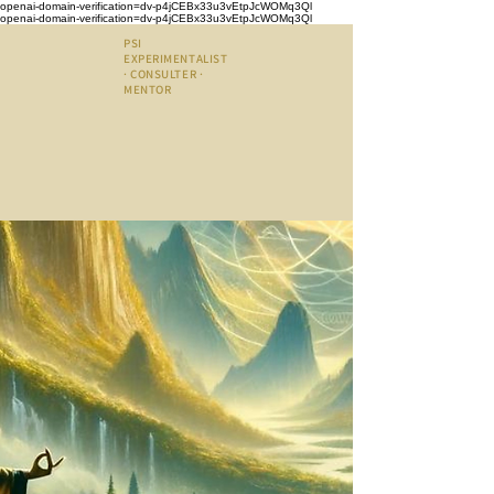
openai-domain-verification=dv-p4jCEBx33u3vEtpJcWOMq3Ql
openai-domain-verification=dv-p4jCEBx33u3vEtpJcWOMq3Ql
PSI
EXPERIMENTALIST
· CONSULTER ·
MENTOR