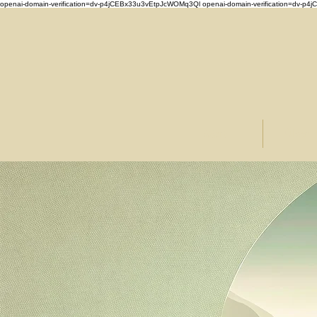
openai-domain-verification=dv-p4jCEBx33u3vEtpJcWOMq3Ql
openai-domain-verification=dv-
Start
Über 