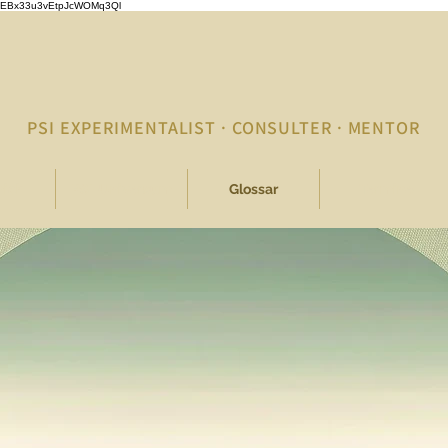
p4jCEBx33u3vEtpJcWOMq3Ql
PSI EXPERIMENTALIST · CONSULTER · MENTOR
mich
PSI-Universum
Glossar
Termine