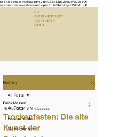
openai-domain-verification=dv-p4jCEBx33u3vEtpJcWOMq3Ql
openai-domain-verification=dv-p4jCEBx33u3vEtpJcWOMq3Ql
PSI
EXPERIMENTALIST
· CONSULTER ·
MENTOR
Beitrag
All Posts
Frank Masson
All Posts
16. Aug. 2024
3 Min. Lesezeit
Trockenfasten: Die alte
Paranormales
Kunst der
Manifestieren