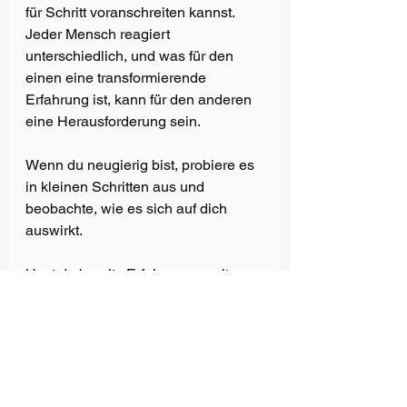
für Schritt voranschreiten kannst. 
Jeder Mensch reagiert 
unterschiedlich, und was für den 
einen eine transformierende 
Erfahrung ist, kann für den anderen 
eine Herausforderung sein.
Wenn du neugierig bist, probiere es 
in kleinen Schritten aus und 
beobachte, wie es sich auf dich 
auswirkt.
Hast du bereits Erfahrungen mit 
Trockenfasten gemacht? Oder hast 
du Fragen dazu? 
Lass es mich in den Kommentaren 
wissen – ich freue mich auf den 
Austausch mit dir!