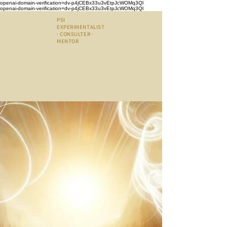
openai-domain-verification=dv-p4jCEBx33u3vEtpJcWOMq3Ql
openai-domain-verification=dv-p4jCEBx33u3vEtpJcWOMq3Ql
PSI
EXPERIMENTALIST
· CONSULTER ·
MENTOR